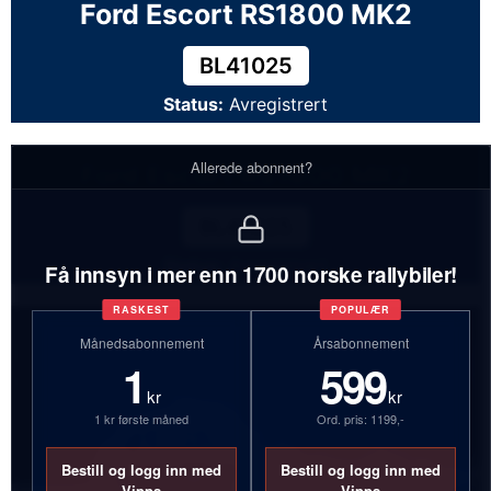
Ford Escort RS1800 MK2
BL41025
Status:
Avregistrert
Allerede abonnent?
Ford Escort RS1800 MK2
BL41025
Status:
Avregistrert
Få innsyn i mer enn 1700 norske rallybiler!
RASKEST
POPULÆR
Månedsabonnement
Årsabonnement
1
599
kr
kr
1 kr første måned
Ord. pris: 1199,-
Bestill og logg inn med
Bestill og logg inn med
Vipps
Vipps