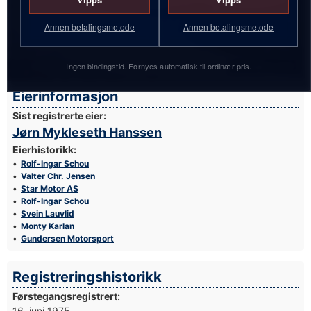
Annen betalingsmetode
Annen betalingsmetode
Ingen bindingstid. Fornyes automatisk til ordinær pris.
Foto: Egil Nordlien
Eierinformasjon
Sist registrerte eier:
Jørn Mykleseth Hanssen
Eierhistorikk:
Rolf-Ingar Schou
Valter Chr. Jensen
Star Motor AS
Rolf-Ingar Schou
Svein Lauvlid
Monty Karlan
Gundersen Motorsport
Registreringshistorikk
Førstegangsregistrert:
16. juni 1975