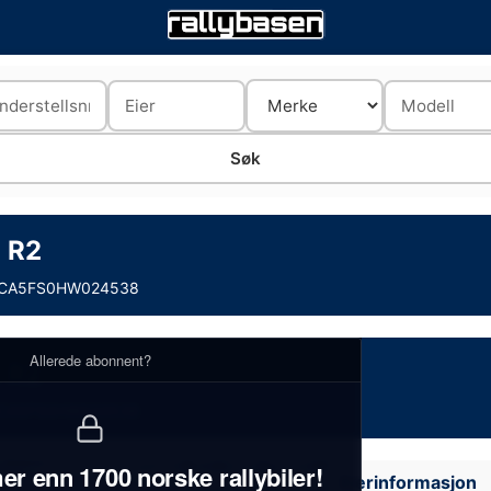
 R2
CA5FS0HW024538
Allerede abonnent?
 R2
CA5FS0HW024538
er enn 1700 norske rallybiler!
Eierinformasjon