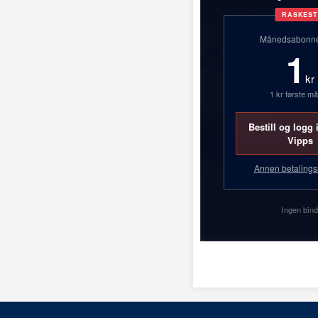
RASKES
Månedsabonn
1
kr
1 kr første m
Bestill og logg
Vipps
Annen betaling
Ingen bind