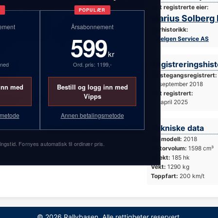
Sist registrerte eier:
T
POPULÆR
Marius Solberg
ement
Årsabonnement
Eierhistorikk:
599
Belgen Service AS
kr
Registreringshist
åned
Ord. pris: 1199,-
Førstegangsregistrert:
11. september 2018
 inn med
Bestill og logg inn med
Sist registrert:
Vipps
14. april 2025
smetode
Annen betalingsmetode
Tekniske data
Foto: Simen Næss Hagen / Parc Fermé
Årsmodell:
2018
ingstid. Fornyes automatisk til ordinær pris.
Motorvolum:
1598 cm³
Effekt:
185 hk
Vekt:
1290 kg
Toppfart:
200 km/t
© 2026 Rallybasen. Alle rettigheter reservert.