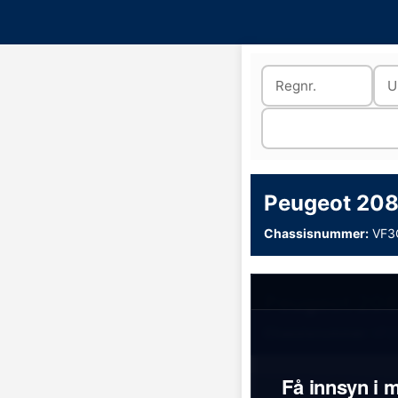
Peugeot 208
Chassisnummer:
VF3
Peugeot 208
Chassisnummer:
VF3
Få innsyn i m