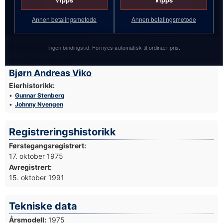
Annen betalingsmetode
Annen betalingsmetode
Eierinformasjon
Ingen bindingstid. Fornyes automatisk til ordinær pris.
Sist registrerte eier:
Bjørn Andreas Viko
Eierhistorikk:
Gunnar Stenberg
Johnny Nyengen
Registreringshistorikk
Førstegangsregistrert:
17. oktober 1975
Avregistrert:
15. oktober 1991
Tekniske data
Årsmodell:
1975