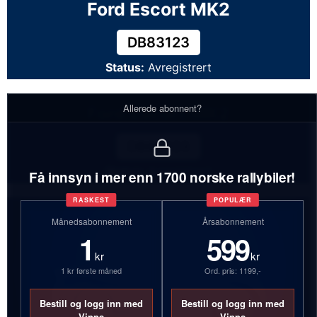
Ford Escort MK2
DB83123
Status:
Avregistrert
Allerede abonnent?
Ford Escort MK2
DB83123
Status:
Avregistrert
Få innsyn i mer enn 1700 norske rallybiler!
RASKEST
POPULÆR
Månedsabonnement
Årsabonnement
1
599
kr
kr
1 kr første måned
Ord. pris: 1199,-
Bestill og logg inn med
Bestill og logg inn med
Vipps
Vipps