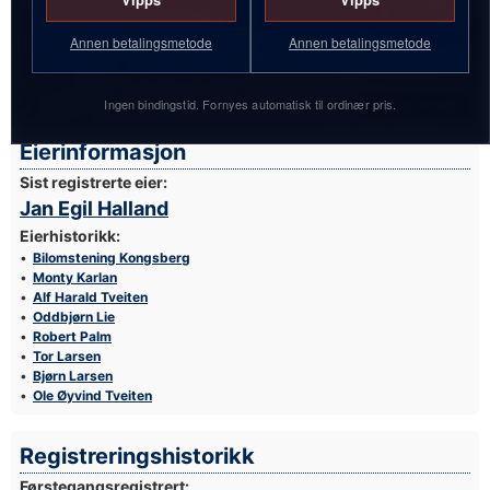
Annen betalingsmetode
Annen betalingsmetode
Ingen bindingstid. Fornyes automatisk til ordinær pris.
Foto: Egil Nordlien
Eierinformasjon
Sist registrerte eier:
Jan Egil Halland
Eierhistorikk:
Bilomstening Kongsberg
Monty Karlan
Alf Harald Tveiten
Oddbjørn Lie
Robert Palm
Tor Larsen
Bjørn Larsen
Ole Øyvind Tveiten
Registreringshistorikk
Førstegangsregistrert: