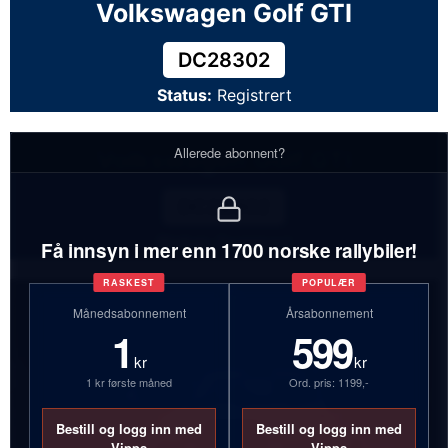
Volkswagen Golf GTI
DC28302
Status:
Registrert
Allerede abonnent?
Volkswagen Golf GTI
DC28302
Status:
Registrert
Få innsyn i mer enn 1700 norske rallybiler!
RASKEST
POPULÆR
Månedsabonnement
Årsabonnement
1
599
kr
kr
1 kr første måned
Ord. pris: 1199,-
Bestill og logg inn med
Bestill og logg inn med
Vipps
Vipps