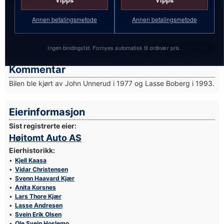
Annen betalingsmetode
Annen betalingsmetode
Ingen bindingstid. Fornyes automatisk til ordinær pris.
Foto: Egil Nordlien
Kommentar
Bilen ble kjørt av John Unnerud i 1977 og Lasse Boberg i 1993.
Eierinformasjon
Sist registrerte eier:
Høitomt Auto AS
Eierhistorikk:
Kjell Kaasa
Vidar Christensen
Svenn Haavard Kjær
Anita Korsnes
Lars Thore Kjær
Lasse Andresen
Svein Erik Olsen
Ole Svein Hoslemo