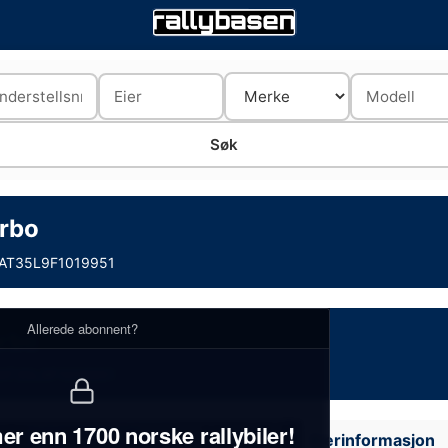
rbo
AT35L9F1019951
Allerede abonnent?
rbo
AT35L9F1019951
er enn 1700 norske rallybiler!
Eierinformasjon