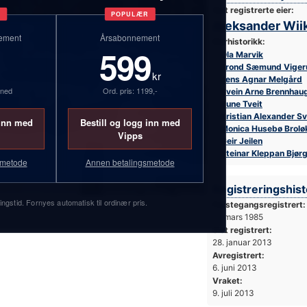
Sist registrerte eier:
T
POPULÆR
Aleksander Wii
ement
Årsabonnement
Eierhistorikk:
599
Ola Marvik
Trond Sæmund Viger
kr
Jens Agnar Melgård
åned
Ord. pris: 1199,-
Svein Arne Brennhau
Rune Tveit
Kristian Alexander S
 inn med
Bestill og logg inn med
Monica Husebø Brolø
Vipps
Geir Jeilen
Steinar Kleppan Bjør
smetode
Annen betalingsmetode
Foto: Privat
Registreringshist
ingstid. Fornyes automatisk til ordinær pris.
Førstegangsregistrert:
11. mars 1985
Sist registrert:
28. januar 2013
Avregistrert:
6. juni 2013
Vraket:
9. juli 2013