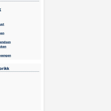
k
ust
gen
vendsen
kken
geengen
orikk