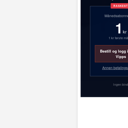
RASKES
Månedsabonn
1
kr
1 kr første m
Bestill og logg
Vipps
Annen betaling
Ingen bind