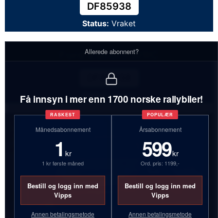
DF85938
Status:
Vraket
Allerede abonnent?
Ford Escort WRC
DF85938
Status:
Vraket
Få innsyn i mer enn 1700 norske rallybiler!
RASKEST
POPULÆR
Månedsabonnement
Årsabonnement
1
599
kr
kr
1 kr første måned
Ord. pris: 1199,-
Bestill og logg inn med
Bestill og logg inn med
Vipps
Vipps
Annen betalingsmetode
Annen betalingsmetode