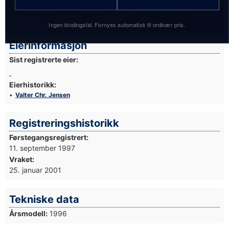
Foto: Egil Nordlien
Ingen bindingstid. Fornyes automatisk til ordinær pris.
Eierinformasjon
Sist registrerte eier:
Eierhistorikk:
Valter Chr. Jensen
Registreringshistorikk
Førstegangsregistrert:
11. september 1997
Vraket:
25. januar 2001
Tekniske data
Årsmodell:
1996