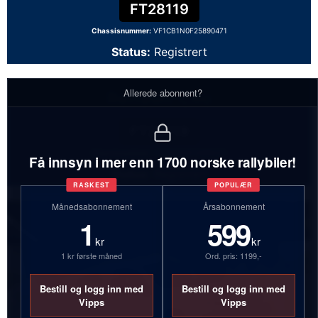
FT28119
Chassisnummer:
VF1CB1N0F25890471
Status:
Registrert
Allerede abonnent?
Renault Clio
FT28119
Chassisnummer:
VF1CB1N0F25890471
Få innsyn i mer enn 1700 norske rallybiler!
Status:
Registrert
RASKEST
POPULÆR
Månedsabonnement
Årsabonnement
1
599
kr
kr
1 kr første måned
Ord. pris: 1199,-
Bestill og logg inn med
Bestill og logg inn med
Vipps
Vipps