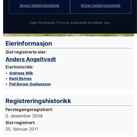
Annen betalingsmetode
Annen betalingsmetode
Ingen bindingstid. Fornyes automatisk til ordinær pris.
Foto: Simen Næss Hagen / Parc Fermé
Eierinformasjon
Sist registrerte eier:
Anders Angeltvedt
Eierhistorikk:
Andreas Wiik
Kjetil Østnes
Pall Borgar Gudjonsson
Registreringshistorikk
Førstegangsregistrert:
5. desember 2008
Sist registrert:
25. februar 2011