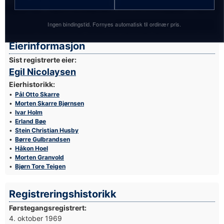
Ingen bindingstid. Fornyes automatisk til ordinær pris.
Foto: Simen Næss Hagen / Parc Fermé
Eierinformasjon
Sist registrerte eier:
Egil Nicolaysen
Eierhistorikk:
Pål Otto Skarre
Morten Skarre Bjørnsen
Ivar Holm
Erland Bøe
Stein Christian Husby
Børre Gulbrandsen
Håkon Hoel
Morten Granvold
Bjørn Tore Teigen
Registreringshistorikk
Førstegangsregistrert:
4. oktober 1969