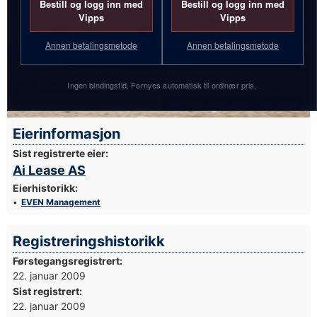
Bestill og logg inn med
Bestill og logg inn med
Vipps
Vipps
Annen betalingsmetode
Annen betalingsmetode
Ingen bindingstid. Fornyes automatisk til ordinær pris.
Foto: Simen Næss Hagen / Parc Fermé
Eierinformasjon
Sist registrerte eier:
Ai Lease AS
Eierhistorikk:
EVEN Management
Registreringshistorikk
Førstegangsregistrert:
22. januar 2009
Sist registrert:
22. januar 2009