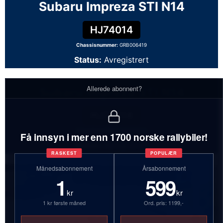
Subaru Impreza STI N14
HJ74014
Chassisnummer:
GRB006419
Status:
Avregistrert
Allerede abonnent?
Subaru Impreza STI N14
HJ74014
Chassisnummer:
GRB006419
Få innsyn i mer enn 1700 norske rallybiler!
Status:
Avregistrert
RASKEST
POPULÆR
Månedsabonnement
Årsabonnement
1
599
kr
kr
1 kr første måned
Ord. pris: 1199,-