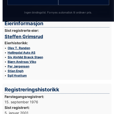
Ingen bindingstid. Fornyes automatisk til ordinær pris.
Foto: Simen Næss Hagen / Parc Fermé
Eierinformasjon
Sist registrerte eier:
Steffen Grimsrud
Eierhistorikk:
Olav T. Randen
Hallingdal Auto AS
Siv Alvhild Bræck Støen
Bjørn Andreas Viko
Per Jørgensen
Stian Engh
Egil Hvattum
Registreringshistorikk
Førstegangsregistrert:
15. september 1976
Sist registrert:
5. januar 2001