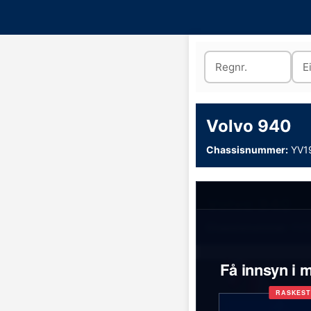
Volvo 940
Chassisnummer:
YV1
Volvo 940
Chassisnummer:
YV1
Få innsyn i m
RASKES