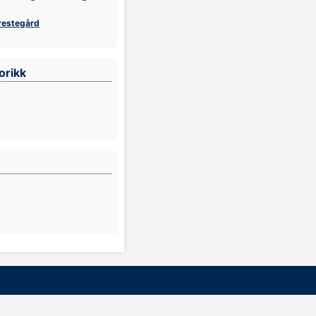
restegård
orikk