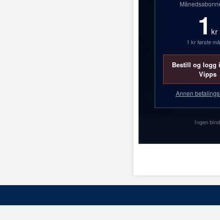
Månedsabonn
1
kr
1 kr første m
Bestill og logg
Vipps
Annen betaling
Ingen bind