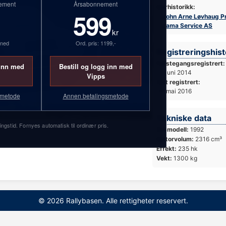
ement
Årsabonnement
Eierhistorikk:
599
John Arne Løvhaug P
Jama Service AS
kr
åned
Ord. pris: 1199,-
Registreringshist
Førstegangsregistrert:
 inn med
Bestill og logg inn med
17. juni 2014
Vipps
Sist registrert:
19. mai 2016
smetode
Annen betalingsmetode
Foto: Simen Næss Hagen / Parc Fermé
Tekniske data
ingstid. Fornyes automatisk til ordinær pris.
Årsmodell:
1992
Motorvolum:
2316 cm³
Effekt:
235 hk
Vekt:
1300 kg
© 2026 Rallybasen. Alle rettigheter reservert.