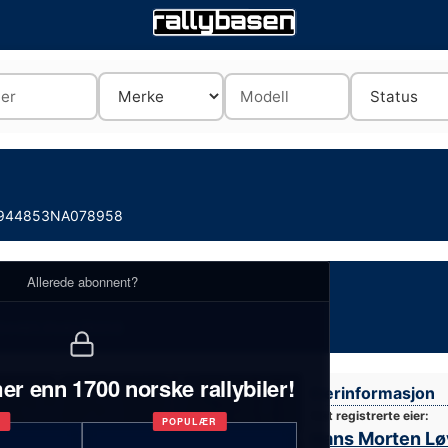
944853NA078958
Allerede abonnent?
944853NA078958
er enn 1700 norske rallybiler!
Eierinformasjon
Sist registrerte eier:
T
POPULÆR
Hans Morten Lø