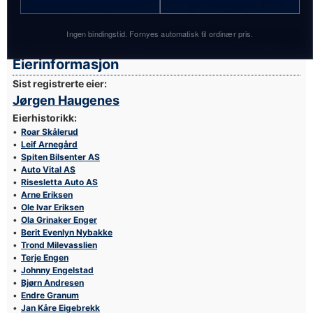
Ingen bindingstid. Fornyes automatisk til ordinær pris.
Foto: Simen Næss Hagen / Parc Fermé
Eierinformasjon
Sist registrerte eier:
Jørgen Haugenes
Eierhistorikk:
Roar Skålerud
Leif Arnegård
Spiten Bilsenter AS
Auto Vital AS
Risesletta Auto AS
Arne Eriksen
Ole Ivar Eriksen
Ola Grinaker Enger
Berit Evenlyn Nybakke
Trond Milevasslien
Terje Engen
Johnny Engelstad
Bjørn Andresen
Endre Granum
Jan Kåre Eigebrekk