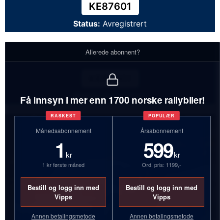
KE87601
Status:
Avregistrert
Allerede abonnent?
Volvo 740
KE87601
Status:
Avregistrert
Få innsyn i mer enn 1700 norske rallybiler!
RASKEST
POPULÆR
Månedsabonnement
Årsabonnement
1
599
kr
kr
1 kr første måned
Ord. pris: 1199,-
Bestill og logg inn med
Bestill og logg inn med
Vipps
Vipps
Annen betalingsmetode
Annen betalingsmetode