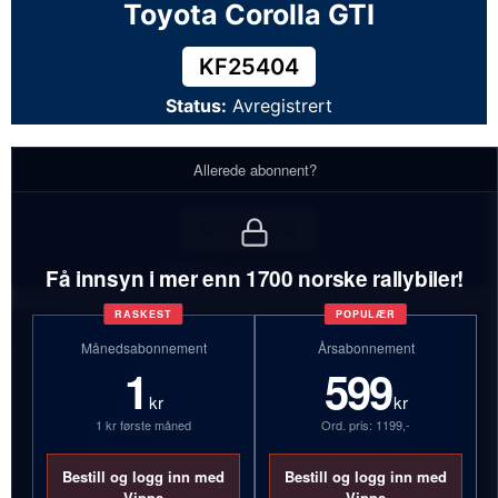
Toyota Corolla GTI
KF25404
Status:
Avregistrert
Allerede abonnent?
Toyota Corolla GTI
KF25404
Status:
Avregistrert
Få innsyn i mer enn 1700 norske rallybiler!
RASKEST
POPULÆR
Månedsabonnement
Årsabonnement
1
599
kr
kr
1 kr første måned
Ord. pris: 1199,-
Bestill og logg inn med
Bestill og logg inn med
Vipps
Vipps