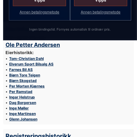
Annen betalingsmetode
Annen betalingsmetode
Eierinformasjon
Ingen bindingstid. Fornyes automatisk til ordinær pris.
Sist registrerte eier:
Ole Petter Andersen
Eierhistorikk:
Tom-Christian Dahl
Elverum Sport Bilsalg AS
Farnes Bil AS
Bjørn Tore Teigen
Bjørn Skogstad
Per Morten Kjærnes
Per Ramstad
Ingar Helstrup
Dag Borgersen
Inge Møller
Inge Martinsen
Glenn Johansen
Registreringshistorikk