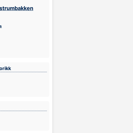
estrumbakken
s
orikk