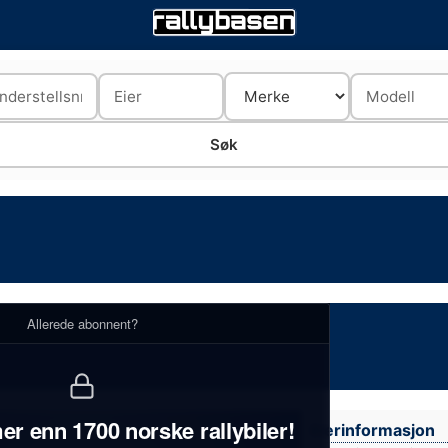
Allerede abonnent?
er enn 1700 norske rallybiler!
Eierinformasjon