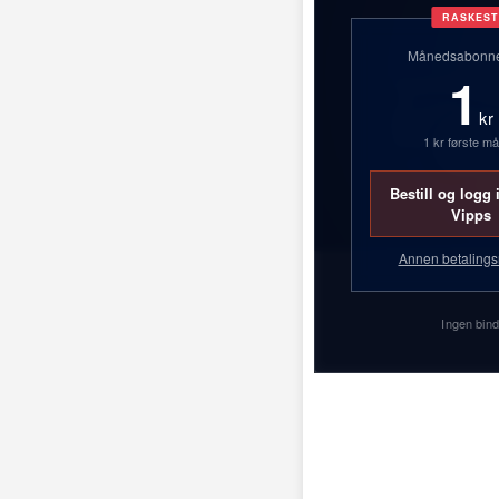
RASKES
Månedsabonn
1
kr
1 kr første m
Bestill og logg
Vipps
Annen betaling
Ingen bind