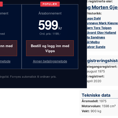
Sist registrerte eier:
T
POPULÆR
Dag Morten Gj
ement
Årsabonnement
Eierhistorikk:
599
Aage Dahl
Synnøve Mørk Kjøsne
kr
Bjørn Tore Teigen
Håvard Olav Halland
åned
Ord. pris: 1199,-
Ola Sandnæs
Pål Melby
 inn med
Bestill og logg inn med
Halvor Sunde
Vipps
Registreringshist
smetode
Annen betalingsmetode
Førstegangsregistrert:
28. august 1975
ingstid. Fornyes automatisk til ordinær pris.
Sist registrert:
21. april 2020
Tekniske data
Årsmodell:
1975
Motorvolum:
1598 cm³
Vekt:
900 kg