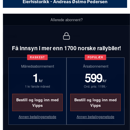
Eierhistorikk - Andreas Østmo Pedersen
Eierhistorikk - Andreas Østmo Pedersen
Allerede abonnent?
Antall:
4 biler
Bilmerker:
Volvo, Opel
Få innsyn i mer enn 1700 norske rallybiler!
Aktive biler:
3
RASKEST
POPULÆR
Inaktive biler:
1
Månedsabonnement
Årsabonnement
1
599
kr
kr
1 kr første måned
Ord. pris: 1199,-
Bestill og logg inn med
Bestill og logg inn med
Vipps
Vipps
Annen betalingsmetode
Annen betalingsmetode
JD90765
CC97376