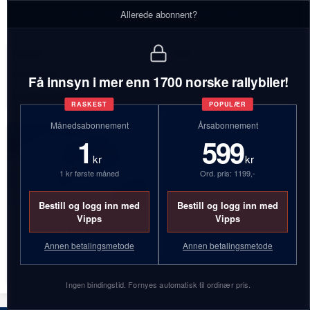
Eierhistorikk - Aud Kristin Solberg
Allerede abonnent?
Antall:
1 biler
Bilmerker:
Volvo
Få innsyn i mer enn 1700 norske rallybiler!
Inaktive biler:
1
RASKEST
POPULÆR
Månedsabonnement
Årsabonnement
1
599
kr
kr
1 kr første måned
Ord. pris: 1199,-
Bestill og logg inn med
Bestill og logg inn med
Vipps
Vipps
HJ43432
Annen betalingsmetode
Annen betalingsmetode
Volvo 240
Ingen bindingstid. Fornyes automatisk til ordinær pris.