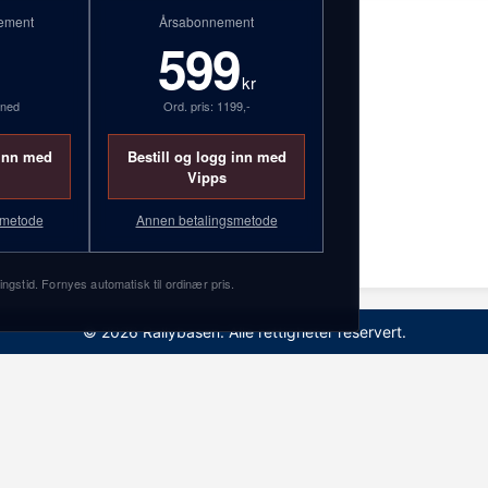
ement
Årsabonnement
599
kr
åned
Ord. pris: 1199,-
 inn med
Bestill og logg inn med
Vipps
smetode
Annen betalingsmetode
2
ingstid. Fornyes automatisk til ordinær pris.
© 2026 Rallybasen. Alle rettigheter reservert.