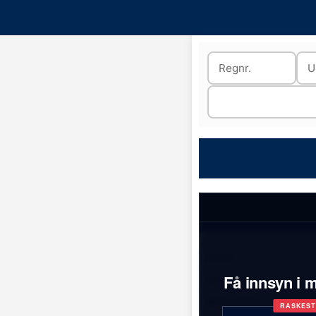
Antall:
Få innsyn i m
Bilmerker:
Aktive biler:
RASKES