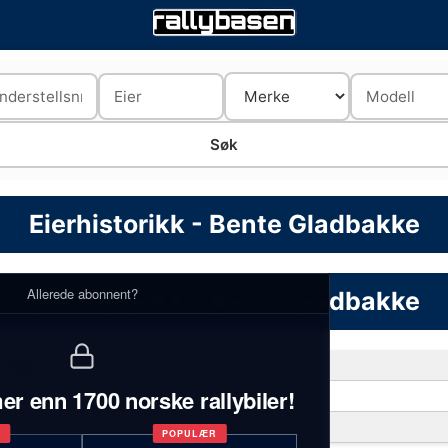
Eierhistorikk - Bente Gladbakke
Allerede abonnent?
Eierhistorikk - Bente Gladbakke
1 biler
er enn 1700 norske rallybiler!
Volvo
1
T
POPULÆR