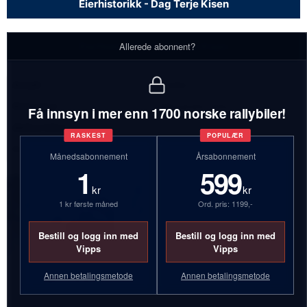
Eierhistorikk - Dag Terje Kisen
Eierhistorikk - Dag Terje Kisen
Allerede abonnent?
Antall:
2 biler
Bilmerker:
Mitsubishi, Volvo
Få innsyn i mer enn 1700 norske rallybiler!
Aktive biler:
1
RASKEST
POPULÆR
Inaktive biler:
1
Månedsabonnement
Årsabonnement
1
599
kr
kr
1 kr første måned
Ord. pris: 1199,-
Bestill og logg inn med
Bestill og logg inn med
Vipps
Vipps
Annen betalingsmetode
Annen betalingsmetode
BD29442
FS31520