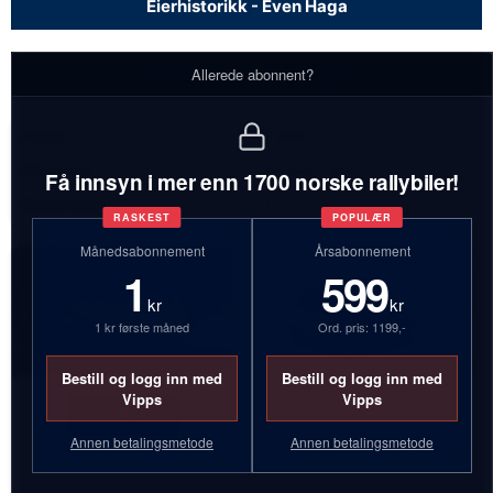
Eierhistorikk - Even Haga
Eierhistorikk - Even Haga
Allerede abonnent?
Antall:
2 biler
Bilmerker:
Renault, Volvo
Få innsyn i mer enn 1700 norske rallybiler!
Aktive biler:
2
RASKEST
POPULÆR
Månedsabonnement
Årsabonnement
1
599
kr
kr
1 kr første måned
Ord. pris: 1199,-
Bestill og logg inn med
Bestill og logg inn med
Vipps
Vipps
FT34471
HJ33932
Annen betalingsmetode
Annen betalingsmetode
Renault Clio
Volvo 240