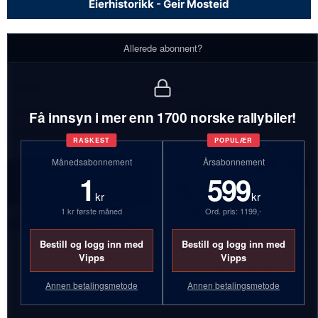
Eierhistorikk - Geir Mosteid
Eierhistorikk - Geir Mosteid
Allerede abonnent?
Antall:
3 biler
Bilmerker:
Ford, Volkswagen, Suzuki
Få innsyn i mer enn 1700 norske rallybiler!
Inaktive biler:
3
RASKEST
POPULÆR
Månedsabonnement
Årsabonnement
1
599
kr
kr
1 kr første måned
Ord. pris: 1199,-
Bestill og logg inn med
Bestill og logg inn med
Vipps
Vipps
CV14281
DA33928
Annen betalingsmetode
Annen betalingsmetode
Ford Sierra XR 4x4
Volkswagen 1302