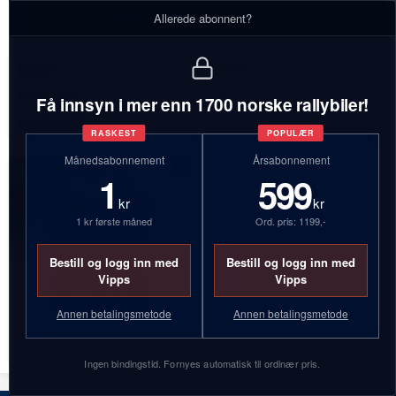
Eierhistorikk - Jack Helleher
Allerede abonnent?
Antall:
1 biler
Bilmerker:
Ford
Få innsyn i mer enn 1700 norske rallybiler!
Inaktive biler:
1
RASKEST
POPULÆR
Månedsabonnement
Årsabonnement
1
599
kr
kr
1 kr første måned
Ord. pris: 1199,-
Bestill og logg inn med
Bestill og logg inn med
Vipps
Vipps
DP67880
Annen betalingsmetode
Annen betalingsmetode
Ford Fiesta R5
Ingen bindingstid. Fornyes automatisk til ordinær pris.