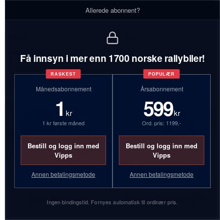
Eierhistorikk - Jan Olav Stensli
Allerede abonnent?
Antall:
2 biler
Bilmerker:
Opel, Subaru
Få innsyn i mer enn 1700 norske rallybiler!
Inaktive biler:
1
RASKEST
POPULÆR
Vrakede biler:
1
Månedsabonnement
Årsabonnement
1
599
kr
kr
1 kr første måned
Ord. pris: 1199,-
Bestill og logg inn med
Bestill og logg inn med
Vipps
Vipps
Annen betalingsmetode
Annen betalingsmetode
KF81143
AX30840
Subaru Impreza STI
Opel Ascona
Ingen bindingstid. Fornyes automatisk til ordinær pris.