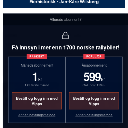
Eierhistorikk - Jan-Kåre Wilsberg
Eierhistorikk - Jan-Kåre Wilsberg
Allerede abonnent?
Antall:
21 biler
Bilmerker:
Volvo, Opel, Toyota
Få innsyn i mer enn 1700 norske rallybiler!
Aktive biler:
12
RASKEST
POPULÆR
Inaktive biler:
8
Månedsabonnement
Årsabonnement
1
599
Vrakede biler:
1
kr
kr
1 kr første måned
Ord. pris: 1199,-
Bestill og logg inn med
Bestill og logg inn med
Vipps
Vipps
Annen betalingsmetode
Annen betalingsmetode
BN23557
CC97376