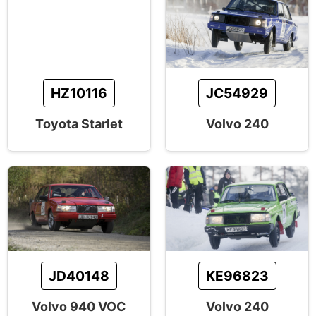
HZ10116
JC54929
Toyota Starlet
Volvo 240
JD40148
KE96823
Volvo 940 VOC
Volvo 240