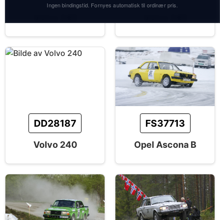
Ingen bindingstid. Fornyes automatisk til ordinær pris.
Volvo 240
Volvo 240
DD28187
FS37713
Volvo 240
Opel Ascona B