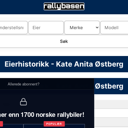
Eierhistorikk - Kate Anita Østberg
Allerede abonnent?
Eierhistorikk - Kate Anita Østberg
1 biler
er enn 1700 norske rallybiler!
BMW
1
T
POPULÆR