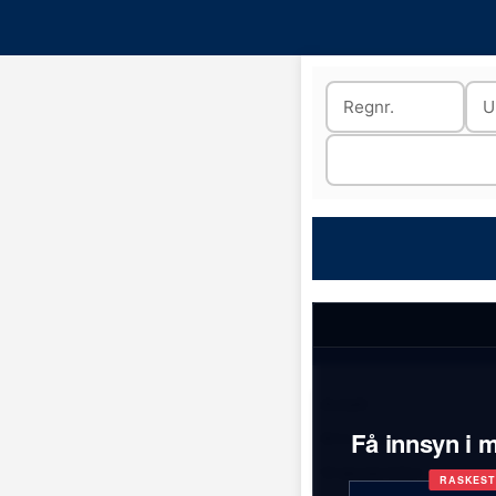
Antall:
Få innsyn i m
Bilmerker:
Vrakede biler:
RASKES