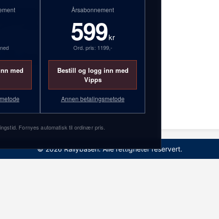
ement
Årsabonnement
599
kr
åned
Ord. pris: 1199,-
 inn med
Bestill og logg inn med
Vipps
smetode
Annen betalingsmetode
36
ingstid. Fornyes automatisk til ordinær pris.
© 2026 Rallybasen. Alle rettigheter reservert.