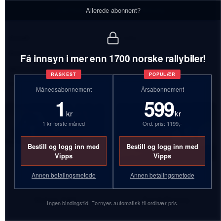
Eierhistorikk - Nesheim Bilsalg
Allerede abonnent?
Antall:
2 biler
Bilmerker:
Volvo, Ford
Få innsyn i mer enn 1700 norske rallybiler!
Aktive biler:
1
RASKEST
POPULÆR
Inaktive biler:
1
Månedsabonnement
Årsabonnement
1
599
kr
kr
1 kr første måned
Ord. pris: 1199,-
Bestill og logg inn med
Bestill og logg inn med
Vipps
Vipps
Annen betalingsmetode
Annen betalingsmetode
CC76026
JV25304
Volvo 242
Ford Sierra
Ingen bindingstid. Fornyes automatisk til ordinær pris.