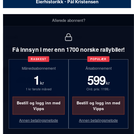
Eierhistorikk - Pål Kristensen
Eierhistorikk - Pål Kristensen
Allerede abonnent?
Antall:
1 biler
Bilmerker:
Mitsubishi
Få innsyn i mer enn 1700 norske rallybiler!
Inaktive biler:
1
RASKEST
POPULÆR
Månedsabonnement
Årsabonnement
1
599
kr
kr
1 kr første måned
Ord. pris: 1199,-
Bestill og logg inn med
Bestill og logg inn med
Vipps
Vipps
AX57453
Annen betalingsmetode
Annen betalingsmetode
Mitsubishi Galant