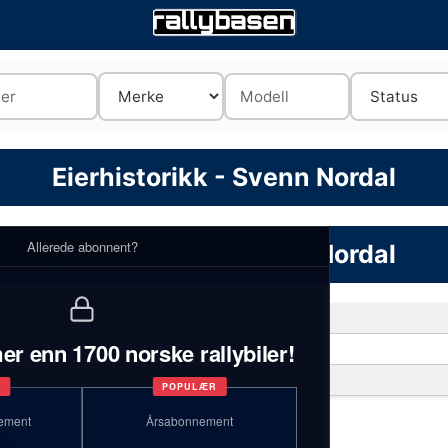
Eierhistorikk - Svenn Nordal
Allerede abonnent?
Eierhistorikk - Svenn Nordal
1 biler
er enn 1700 norske rallybiler!
Volvo
1
T
POPULÆR
ement
Årsabonnement