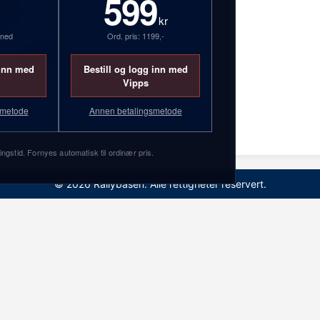
599
kr
åned
Ord. pris: 1199,-
 inn med
Bestill og logg inn med
Vipps
2
smetode
Annen betalingsmetode
0
ingstid. Fornyes automatisk til ordinær pris.
© 2026 Rallybasen. Alle rettigheter reservert.